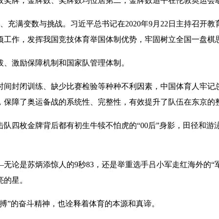
8枚奖牌，金牌数、奖牌数均位居第二，金牌数追平在伦敦奥运会
满变数与挑战。习近平总书记在2020年9月22日主持召开教
项工作，发挥我国竞技体育举国体制优势，牢固树立全国一盘棋
、激励保障机制和国家队管理体制。
间封闭训练、缺少比赛检验等种种不利因素，中国体育人牢记总
，保障了奥运备战的系统性、完整性，有效提升了队伍在东京的
四枚金牌背后都有初生牛犊不怕虎的“00后”身影，田径和游
论是苏炳添惊人的9秒83，还是举重选手吕小军走红海外的“军
亮的星。
搏”的奋斗精神，也诠释着体育的本源和真谛。