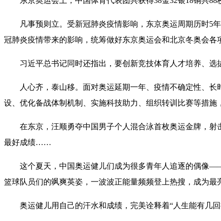
东京奥运会上，中国体育代表团共获得38金32银18铜共8
凡事预则立。受新冠肺炎疫情影响，东京奥运周期历时5年、充
冠肺炎疫情带来的影响，统筹做好东京奥运会和北京冬奥会各
习近平总书记同时还指出，要创新竞技体育人才培养、选拔
人心齐，泰山移。面对奥运延期一年、疫情不确定性、长时
设、优化备战体制机制、实施科技助力、组织转训比赛等措施
在东京，汪顺勇夺中国男子个人混合泳首枚奥运金牌，射击队
最好成绩……
这个夏天，中国奥运健儿们成为很多青年人追逐的偶像——无
篮球队员们的飒爽英姿，一波波正能量频频登上热搜，成为最
奥运健儿用自己的汗水和成绩，完美诠释着“人生能有几回